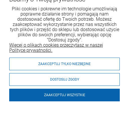
§ 2 KONTAKT ZE SPRZEDAWCĄ
Pliki cookies i pokrewne im technologie umożliwiają
poprawne działanie strony i pomagają nam
dostosować ofertę do Twoich potrzeb. Możesz
Adres pocztowy: ul. Kwidzyńska 4, 51-416
zaakceptować wykorzystanie przez nas wszystkich
Wrocław
tych plików i przejść do sklepu lub dostosować użycie
Adres e-mail: sklep@wrapster.pl
plików do swoich preferencji, wybierając opcję
Telefon: 71 727 6223
"Dostosuj zgody".
Więcej o plikach cookies przeczytasz w naszej
§ 3 WYMOGI TECHNICZNE
Polityce prywatności.
Dla prawidłowego funkcjonowania i założenia
ZAAKCEPTUJ TYLKO NIEZBĘDNE
Konta potrzebne jest:
aktywne konto e-mail
DOSTOSUJ ZGODY
urządzenie z dostępem do Internetu
przeglądarka internetowa obsługująca
JavaScript i pliki cookies
ZAAKCEPTUJ WSZYSTKIE
§ 4 KONTO
Założenie Konta jest całkowicie dobrowolne i
zależne od woli Kupującego.