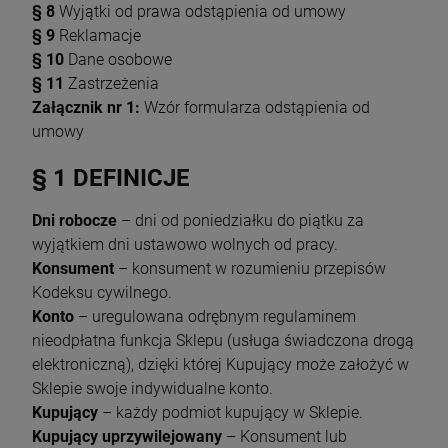
§ 8
Wyjątki od prawa odstąpienia od umowy
§ 9
Reklamacje
§ 10
Dane osobowe
§ 11
Zastrzeżenia
Załącznik nr 1:
Wzór formularza odstąpienia od
umowy
Wrapster Bug Remover Economic 1L +
Atomizer Canyon
§ 1 DEFINICJE
31,00 zł
Dni robocze
– dni od poniedziałku do piątku za
szt.
wyjątkiem dni ustawowo wolnych od pracy.
Konsument
– konsument w rozumieniu przepisów
DO KOSZYKA
Kodeksu cywilnego.
Konto
– uregulowana odrębnym regulaminem
nieodpłatna funkcja Sklepu (usługa świadczona drogą
elektroniczną), dzięki której Kupujący może założyć w
Sklepie swoje indywidualne konto.
Kupujący
– każdy podmiot kupujący w Sklepie.
Kupujący uprzywilejowany
– Konsument lub