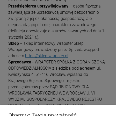
Przedsiębiorca uprzywilejowany
– osoba fizyczna
zawierająca ze Sprzedawcą umowę bezpośrednio
związaną z jej działalnością gospodarczą, ale
nieposiadającą dla niej charakteru zawodowego
(definicja obowiązuje dla umów zawartych od dnia 1
stycznia 2021 r.).
Sklep
– sklep internetowy Wrapster Sklep
Wrappingowy prowadzony przez Sprzedawcę pod
adresem
https://sklep.wrapster.pl
Sprzedawca
- WRAPSTER SPÓŁKA Z OGRANICZONĄ
ODPOWIEDZIALNOŚCIĄ z siedzibą pod adresem ul.
Kwidzyńska 4, 51-416 Wrocław, wpisana do
Krajowego Rejestru Sądowego - rejestru
przedsiębiorców przez SĄD REJONOWY DLA
WROCŁAWIA FABRYCZNEJ WE WROCŁAWIU, VI
WYDZIAŁ GOSPODARCZY KRAJOWEGO REJESTRU
SĄDOWEGO, pod nr KRS 0000559694, NIP
8952044983, nr REGON 36158894700000.
Dbamy o Twoją prywatność