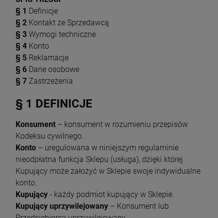
§ 1
Definicje
§ 2
Kontakt ze Sprzedawcą
§ 3
Wymogi techniczne
§ 4
Konto
§ 5
Reklamacje
§ 6
Dane osobowe
§ 7
Zastrzeżenia
§ 1 DEFINICJE
Konsument
– konsument w rozumieniu przepisów
Kodeksu cywilnego.
Konto
– uregulowana w niniejszym regulaminie
nieodpłatna funkcja Sklepu (usługa), dzięki której
Kupujący może założyć w Sklepie swoje indywidualne
konto.
Kupujący
- każdy podmiot kupujący w Sklepie.
Kupujący uprzywilejowany
– Konsument lub
Przedsiębiorca uprzywilejowany.