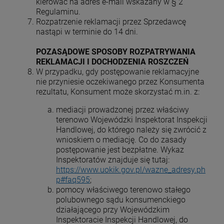
kierować na adres e-mail wskazany w § 2
Regulaminu.
Rozpatrzenie reklamacji przez Sprzedawcę
nastąpi w terminie do 14 dni.
POZASĄDOWE SPOSOBY ROZPATRYWANIA
REKLAMACJI I DOCHODZENIA ROSZCZEŃ
W przypadku, gdy postępowanie reklamacyjne
nie przyniesie oczekiwanego przez Konsumenta
rezultatu, Konsument może skorzystać m.in. z:
mediacji prowadzonej przez właściwy
terenowo Wojewódzki Inspektorat Inspekcji
Handlowej, do którego należy się zwrócić z
wnioskiem o mediację. Co do zasady
postępowanie jest bezpłatne. Wykaz
Inspektoratów znajduje się tutaj:
https://www.uokik.gov.pl/wazne_adresy.ph
p#faq595
;
pomocy właściwego terenowo stałego
polubownego sądu konsumenckiego
działającego przy Wojewódzkim
Inspektoracie Inspekcji Handlowej, do