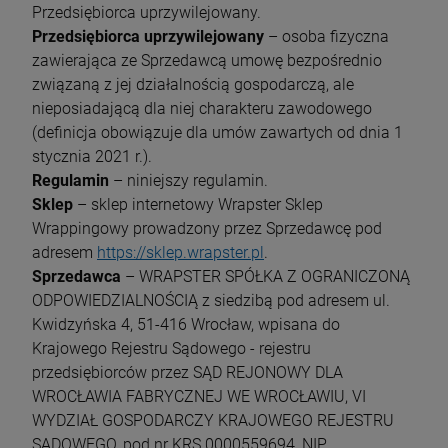
Przedsiębiorca uprzywilejowany.
Przedsiębiorca uprzywilejowany
– osoba fizyczna
zawierająca ze Sprzedawcą umowę bezpośrednio
związaną z jej działalnością gospodarczą, ale
nieposiadającą dla niej charakteru zawodowego
(definicja obowiązuje dla umów zawartych od dnia 1
stycznia 2021 r.).
Regulamin
– niniejszy regulamin.
Sklep
– sklep internetowy Wrapster Sklep
Wrappingowy prowadzony przez Sprzedawcę pod
adresem
https://sklep.wrapster.pl
.
Sprzedawca
– WRAPSTER SPÓŁKA Z OGRANICZONĄ
ODPOWIEDZIALNOŚCIĄ z siedzibą pod adresem ul.
Kwidzyńska 4, 51-416 Wrocław, wpisana do
Krajowego Rejestru Sądowego - rejestru
przedsiębiorców przez SĄD REJONOWY DLA
WROCŁAWIA FABRYCZNEJ WE WROCŁAWIU, VI
WYDZIAŁ GOSPODARCZY KRAJOWEGO REJESTRU
SĄDOWEGO, pod nr KRS 0000559694, NIP