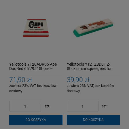
Yellotools YT20ADR65 Ape
Yellotools YT21ZSD01 Z-
DuoRed 65°/95° Shore –
Sticks mini squeegees for
Miękka i twarda, 3 kątowa,
PPF applications DUO Mini
silikonowa rakla PPF
rakle do foliowania PPF
71,90 zł
39,90 zł
zawiera 23% VAT, bez kosztów
zawiera 23% VAT, bez kosztów
dostawy
dostawy
szt.
szt.
DO KOSZYKA
DO KOSZYKA