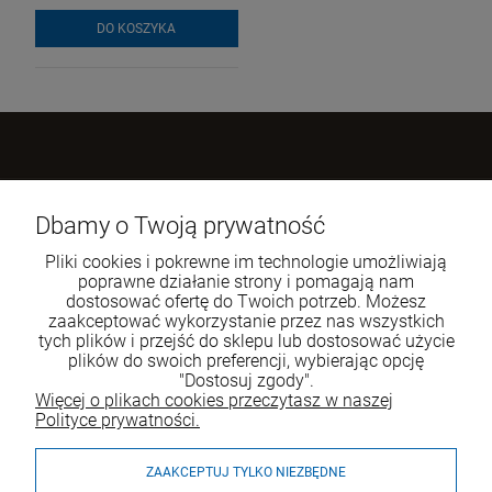
DO KOSZYKA
Kontakt z nami
Dbamy o Twoją prywatność
Wrapster Sp. z o.o.
Pliki cookies i pokrewne im technologie umożliwiają
Kwidzyńska 4
poprawne działanie strony i pomagają nam
51-416 Wrocław
dostosować ofertę do Twoich potrzeb. Możesz
zaakceptować wykorzystanie przez nas wszystkich
Tel.:
+48 500 600 410
tych plików i przejść do sklepu lub dostosować użycie
plików do swoich preferencji, wybierając opcję
E-mail:
biuro@wrapster.pl
"Dostosuj zgody".
Więcej o plikach cookies przeczytasz w naszej
Polityce prywatności.
Moje konto
ZAAKCEPTUJ TYLKO NIEZBĘDNE
Płatności i dostawa