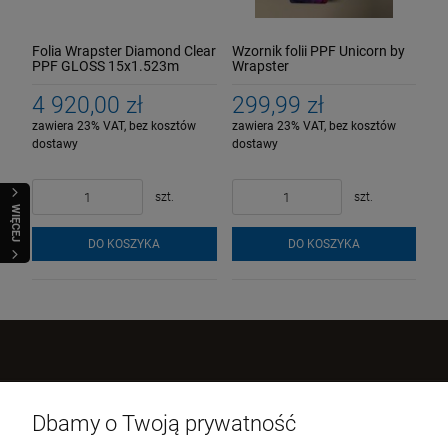
Folia Wrapster Diamond Clear
Wzornik folii PPF Unicorn by
PPF GLOSS 15x1.523m
Wrapster
(rolka)
4 920,00 zł
299,99 zł
zawiera 23% VAT, bez kosztów
zawiera 23% VAT, bez kosztów
dostawy
dostawy
szt.
szt.
WIĘCEJ
DO KOSZYKA
DO KOSZYKA
Kontakt z nami
Dbamy o Twoją prywatność
Wrapster Sp. z o.o.