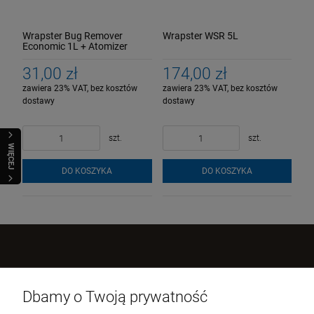
Wrapster Bug Remover
Wrapster WSR 5L
Economic 1L + Atomizer
Canyon
31,00 zł
174,00 zł
zawiera 23% VAT, bez kosztów
zawiera 23% VAT, bez kosztów
dostawy
dostawy
szt.
szt.
WIĘCEJ
DO KOSZYKA
DO KOSZYKA
Kontakt z nami
Dbamy o Twoją prywatność
Wrapster Sp. z o.o.