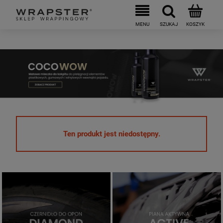
Ten produkt jest niedostępny.
Active Bubble
Diamond Tire
ZOBACZ PRODUKT
ZOBACZ PRODUKT